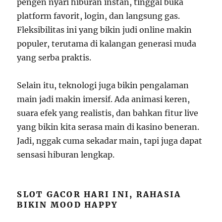
pengen nyari hiburan instan, tinggal buka
platform favorit, login, dan langsung gas.
Fleksibilitas ini yang bikin judi online makin
populer, terutama di kalangan generasi muda
yang serba praktis.
Selain itu, teknologi juga bikin pengalaman
main jadi makin imersif. Ada animasi keren,
suara efek yang realistis, dan bahkan fitur live
yang bikin kita serasa main di kasino beneran.
Jadi, nggak cuma sekadar main, tapi juga dapat
sensasi hiburan lengkap.
SLOT GACOR HARI INI, RAHASIA
BIKIN MOOD HAPPY