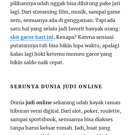
pilihannya udah nggak bisa dihitung pake jari
lagi. Dari streaming film, musik, sampai game
seru, semuanya ada di genggaman. Tapi ada
satu hal yang selalu jadi favorit banyak orang:
slot gacor hari ini
. Kenapa? Karena sensasi
putarannya tuh bisa bikin lupa waktu, apalagi
kalau lagi hoki ketemu momen gacor yang
bikin saldo naik cepat.
SERUNYA DUNIA JUDI ONLINE
Dunia
judi online
sekarang udah kayak taman
hiburan versi digital. Dari slot, poker, roulette,
sampai sportsbook, semuanya bisa diakses
tanpa harus keluar rumah. Jadi, buat yang