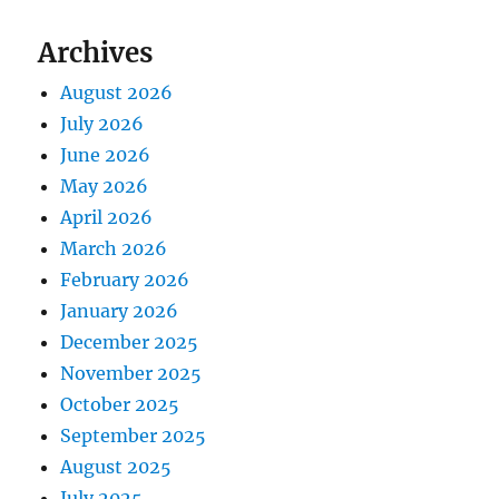
Archives
August 2026
July 2026
June 2026
May 2026
April 2026
March 2026
February 2026
January 2026
December 2025
November 2025
October 2025
September 2025
August 2025
July 2025