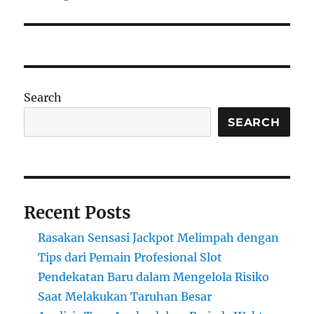
Search
SEARCH
Recent Posts
Rasakan Sensasi Jackpot Melimpah dengan
Tips dari Pemain Profesional Slot
Pendekatan Baru dalam Mengelola Risiko
Saat Melakukan Taruhan Besar