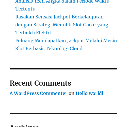
Analisis Tren Angka dalam Periode Waktu
Tertentu
Rasakan Sensasi Jackpot Berkelanjutan
dengan Strategi Memilih Slot Gacor yang
Terbukti Efektif
Peluang Mendapatkan Jackpot Melalui Mesin
Slot Berbasis Teknologi Cloud
Recent Comments
A WordPress Commenter
on
Hello world!