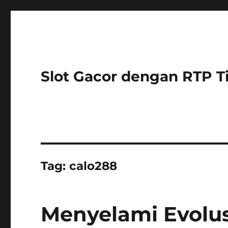
Slot Gacor dengan RTP 
Tag:
calo288
Menyelami Evolus