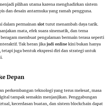
enjadi pilihan utama karena menghadirkan sistem
pis dan desain antarmuka yang ramah pengguna.
vasi dalam permainan
slot
turut menambah daya tarik.
anjakan mata, efek suara sinematik, dan tema
 beragam membuat pengalaman bermain terasa seperti
nteraktif. Tak heran jika
judi online
kini bukan hanya
 tetapi juga bentuk ekspresi diri dan strategi untuk
i.
 ke Depan
an perkembangan teknologi yang terus melesat, masa
igital tampak semakin menjanjikan. Penggabungan
virtual, kecerdasan buatan, dan sistem blockchain dapat