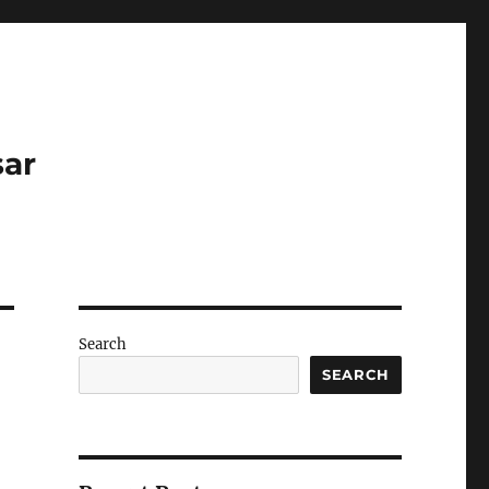
sar
Search
SEARCH