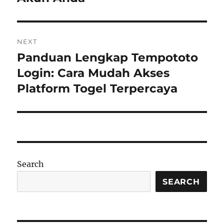
NEXT
Panduan Lengkap Tempototo
Next
post:
Login: Cara Mudah Akses
Platform Togel Terpercaya
Search
SEARCH