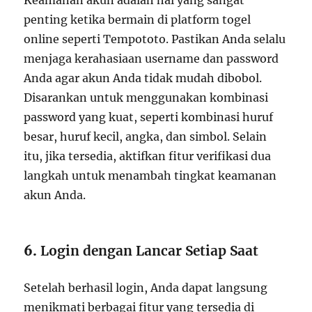
Keamanan akun adalah hal yang sangat
penting ketika bermain di platform togel
online seperti Tempototo. Pastikan Anda selalu
menjaga kerahasiaan username dan password
Anda agar akun Anda tidak mudah dibobol.
Disarankan untuk menggunakan kombinasi
password yang kuat, seperti kombinasi huruf
besar, huruf kecil, angka, dan simbol. Selain
itu, jika tersedia, aktifkan fitur verifikasi dua
langkah untuk menambah tingkat keamanan
akun Anda.
6.
Login dengan Lancar Setiap Saat
Setelah berhasil login, Anda dapat langsung
menikmati berbagai fitur yang tersedia di