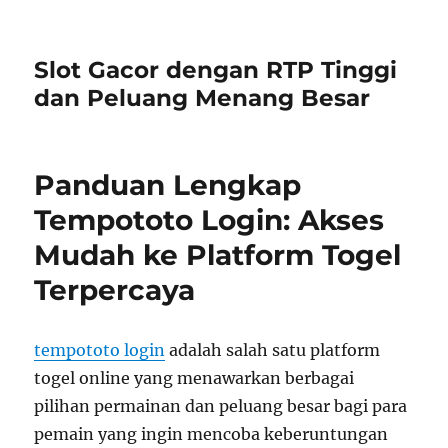
Slot Gacor dengan RTP Tinggi
dan Peluang Menang Besar
Panduan Lengkap
Tempototo Login: Akses
Mudah ke Platform Togel
Terpercaya
tempototo login
adalah salah satu platform
togel online yang menawarkan berbagai
pilihan permainan dan peluang besar bagi para
pemain yang ingin mencoba keberuntungan