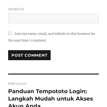
WEBSITE
Save my name, email, and website in this browser for
the next time I comment.
Post
PREVIOUS
navigation
Panduan Tempototo Login:
Previous
post:
Langkah Mudah untuk Akses
Akun Anda