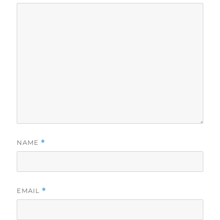
NAME
*
EMAIL
*