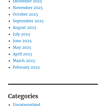
December 2025
November 2025
October 2025
September 2025
August 2025
July 2025
June 2025
May 2025
April 2025
March 2025
February 2025
Categories
Uncategorized