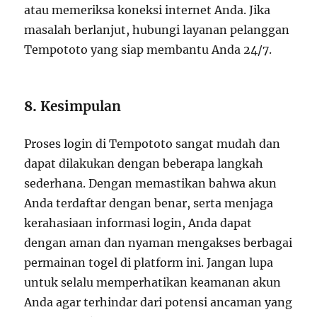
atau memeriksa koneksi internet Anda. Jika
masalah berlanjut, hubungi layanan pelanggan
Tempototo yang siap membantu Anda 24/7.
8.
Kesimpulan
Proses login di Tempototo sangat mudah dan
dapat dilakukan dengan beberapa langkah
sederhana. Dengan memastikan bahwa akun
Anda terdaftar dengan benar, serta menjaga
kerahasiaan informasi login, Anda dapat
dengan aman dan nyaman mengakses berbagai
permainan togel di platform ini. Jangan lupa
untuk selalu memperhatikan keamanan akun
Anda agar terhindar dari potensi ancaman yang