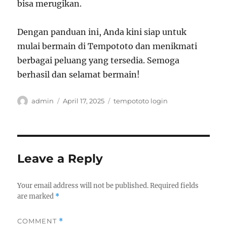
bisa merugikan.
Dengan panduan ini, Anda kini siap untuk
mulai bermain di Tempototo dan menikmati
berbagai peluang yang tersedia. Semoga
berhasil dan selamat bermain!
Author
Posted
Tags
admin
April 17, 2025
tempototo login
on
Leave a Reply
Your email address will not be published.
Required fields
are marked
*
COMMENT
*