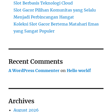
Slot Berbasis Teknologi Cloud
Slot Gacor Pilihan Komunitas yang Selalu
Menjadi Perbincangan Hangat
Koleksi Slot Gacor Bertema Matahari Emas
yang Sangat Populer
Recent Comments
A WordPress Commenter
on
Hello world!
Archives
August 2026