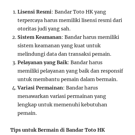
Lisensi Resmi
: Bandar Toto HK yang
terpercaya harus memiliki lisensi resmi dari
otoritas judi yang sah.
Sistem Keamanan
: Bandar harus memiliki
sistem keamanan yang kuat untuk
melindungi data dan transaksi pemain.
Pelayanan yang Baik
: Bandar harus
memiliki pelayanan yang baik dan responsif
untuk membantu pemain dalam bermain.
Variasi Permainan
: Bandar harus
menawarkan variasi permainan yang
lengkap untuk memenuhi kebutuhan
pemain.
Tips untuk Bermain di Bandar Toto HK