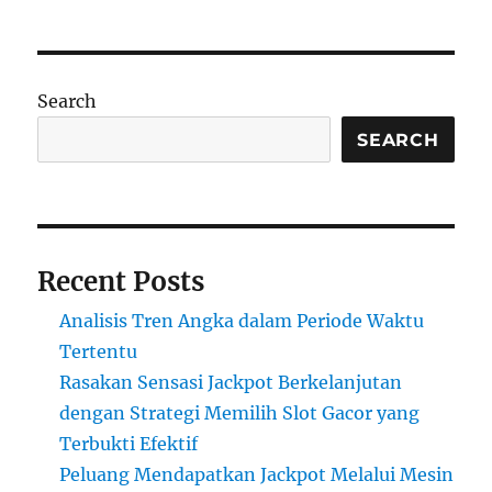
Toto
HK:
Panduan
Lengkap
Search
untuk
Pemain
SEARCH
Judi
Togel
Hongkong
Recent Posts
Analisis Tren Angka dalam Periode Waktu
Tertentu
Rasakan Sensasi Jackpot Berkelanjutan
dengan Strategi Memilih Slot Gacor yang
Terbukti Efektif
Peluang Mendapatkan Jackpot Melalui Mesin