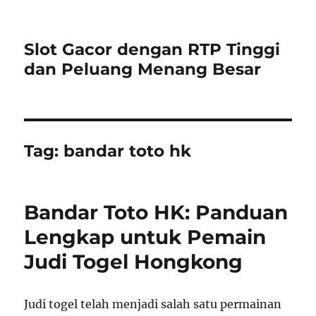
Slot Gacor dengan RTP Tinggi
dan Peluang Menang Besar
Tag:
bandar toto hk
Bandar Toto HK: Panduan
Lengkap untuk Pemain
Judi Togel Hongkong
Judi togel telah menjadi salah satu permainan