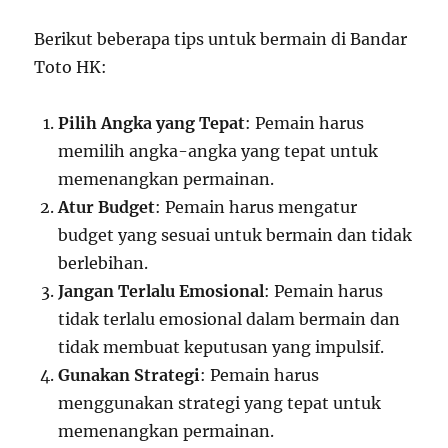
Berikut beberapa tips untuk bermain di Bandar
Toto HK:
Pilih Angka yang Tepat
: Pemain harus
memilih angka-angka yang tepat untuk
memenangkan permainan.
Atur Budget
: Pemain harus mengatur
budget yang sesuai untuk bermain dan tidak
berlebihan.
Jangan Terlalu Emosional
: Pemain harus
tidak terlalu emosional dalam bermain dan
tidak membuat keputusan yang impulsif.
Gunakan Strategi
: Pemain harus
menggunakan strategi yang tepat untuk
memenangkan permainan.