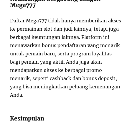
Mega777
Daftar Mega777 tidak hanya memberikan akses
ke permainan slot dan judi lainnya, tetapi juga
berbagai keuntungan lainnya. Platform ini
menawarkan bonus pendaftaran yang menarik
untuk pemain baru, serta program loyalitas
bagi pemain yang aktif. Anda juga akan
mendapatkan akses ke berbagai promo
menarik, seperti cashback dan bonus deposit,
yang bisa meningkatkan peluang kemenangan
Anda.
Kesimpulan