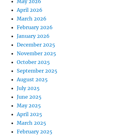
May 2026
April 2026
March 2026
February 2026
January 2026
December 2025
November 2025
October 2025
September 2025
August 2025
July 2025
June 2025
May 2025
April 2025
March 2025
February 2025