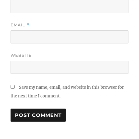
EMAIL
*
WEBSITE
Save my name, email, and website in this browser for
the next time I comment.