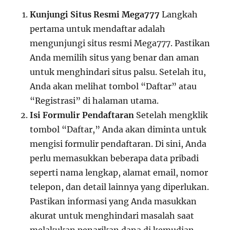
Kunjungi Situs Resmi Mega777
Langkah
pertama untuk mendaftar adalah
mengunjungi situs resmi Mega777. Pastikan
Anda memilih situs yang benar dan aman
untuk menghindari situs palsu. Setelah itu,
Anda akan melihat tombol “Daftar” atau
“Registrasi” di halaman utama.
Isi Formulir Pendaftaran
Setelah mengklik
tombol “Daftar,” Anda akan diminta untuk
mengisi formulir pendaftaran. Di sini, Anda
perlu memasukkan beberapa data pribadi
seperti nama lengkap, alamat email, nomor
telepon, dan detail lainnya yang diperlukan.
Pastikan informasi yang Anda masukkan
akurat untuk menghindari masalah saat