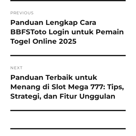
Post
PREVIOUS
navigation
Panduan Lengkap Cara
Previous
post:
BBFSToto Login untuk Pemain
Togel Online 2025
NEXT
Panduan Terbaik untuk
Next
post:
Menang di Slot Mega 777: Tips,
Strategi, dan Fitur Unggulan