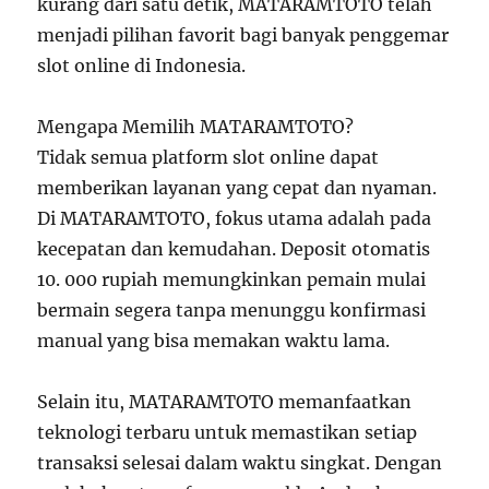
kurang dari satu detik, MATARAMTOTO telah
menjadi pilihan favorit bagi banyak penggemar
slot online di Indonesia.
Mengapa Memilih MATARAMTOTO?
Tidak semua platform slot online dapat
memberikan layanan yang cepat dan nyaman.
Di MATARAMTOTO, fokus utama adalah pada
kecepatan dan kemudahan. Deposit otomatis
10. 000 rupiah memungkinkan pemain mulai
bermain segera tanpa menunggu konfirmasi
manual yang bisa memakan waktu lama.
Selain itu, MATARAMTOTO memanfaatkan
teknologi terbaru untuk memastikan setiap
transaksi selesai dalam waktu singkat. Dengan