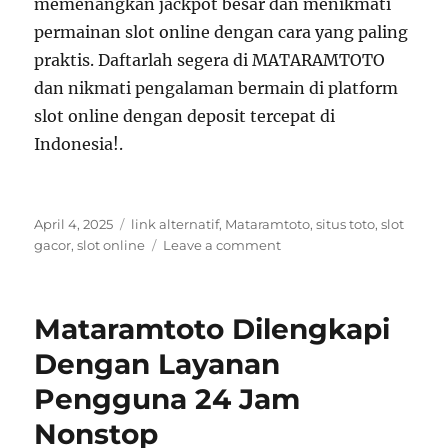
memenangkan jackpot besar dan menikmati
permainan slot online dengan cara yang paling
praktis. Daftarlah segera di MATARAMTOTO
dan nikmati pengalaman bermain di platform
slot online dengan deposit tercepat di
Indonesia!.
Posted
Tags
April 4, 2025
link alternatif
,
Mataramtoto
,
situs toto
,
slot
on
on
gacor
,
slot online
Leave a comment
MATARAMTOTO
Slot
Online
Mataramtoto Dilengkapi
Dengan
Sistem
Dengan Layanan
Canggih
Pengguna 24 Jam
Untuk
Deposit
Nonstop
10K