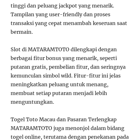
tinggi dan peluang jackpot yang menarik.
Tampilan yang user-friendly dan proses
transaksi yang cepat menambah keseruan saat
bermain.
Slot di MATARAMTOTO dilengkapi dengan
berbagai fitur bonus yang menarik, seperti
putaran gratis, pembelian fitur, dan seringnya
kemunculan simbol wild. Fitur-fitur ini jelas
meningkatkan peluang untuk menang,
membuat setiap putaran menjadi lebih
menguntungkan.
Togel Toto Macau dan Pasaran Terlengkap
MATARAMTOTO juga menonjol dalam bidang
togel online, terutama dengan penekanan pada