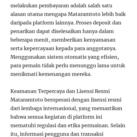
melakukan pembayaran adalah salah satu
alasan utama mengapa Mataramtoto lebih baik
daripada platform lainnya. Proses deposit dan
penarikan dapat diselesaikan hanya dalam
beberapa menit, memberikan kenyamanan
serta kepercayaan kepada para anggotanya.
Menggunakan sistem otomatis yang efisien,
para pemain tidak perlu menunggu lama untuk
menikmati kemenangan mereka.
Keamanan Terpercaya dan Lisensi Resmi
Mataramtoto beroperasi dengan lisensi resmi
dari lembaga internasional, yang memastikan
bahwa semua kegiatan di platform ini
mematuhi regulasi dan etika permainan. Selain
itu, informasi pengguna dan transaksi