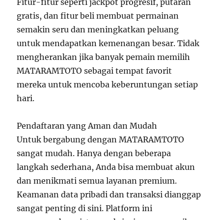
Fitur-fitur seperti jackpot progresif, putaran
gratis, dan fitur beli membuat permainan
semakin seru dan meningkatkan peluang
untuk mendapatkan kemenangan besar. Tidak
mengherankan jika banyak pemain memilih
MATARAMTOTO sebagai tempat favorit
mereka untuk mencoba keberuntungan setiap
hari.
Pendaftaran yang Aman dan Mudah
Untuk bergabung dengan MATARAMTOTO
sangat mudah. Hanya dengan beberapa
langkah sederhana, Anda bisa membuat akun
dan menikmati semua layanan premium.
Keamanan data pribadi dan transaksi dianggap
sangat penting di sini. Platform ini