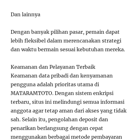
Dan lainnya
Dengan banyak pilihan pasar, pemain dapat
lebih fleksibel dalam merencanakan strategi
dan waktu bermain sesuai kebutuhan mereka.
Keamanan dan Pelayanan Terbaik
Keamanan data pribadi dan kenyamanan
pengguna adalah prioritas utama di
MATARAMTOTO. Dengan sistem enkripsi
terbaru, situs ini melindungi semua informasi
anggota agar tetap aman dari akses yang tidak
sah. Selain itu, pengolahan deposit dan
penarikan berlangsung dengan cepat
menggunakan berbagai metode pembayaran