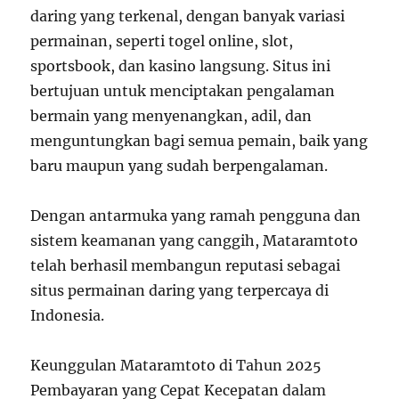
daring yang terkenal, dengan banyak variasi
permainan, seperti togel online, slot,
sportsbook, dan kasino langsung. Situs ini
bertujuan untuk menciptakan pengalaman
bermain yang menyenangkan, adil, dan
menguntungkan bagi semua pemain, baik yang
baru maupun yang sudah berpengalaman.
Dengan antarmuka yang ramah pengguna dan
sistem keamanan yang canggih, Mataramtoto
telah berhasil membangun reputasi sebagai
situs permainan daring yang terpercaya di
Indonesia.
Keunggulan Mataramtoto di Tahun 2025
Pembayaran yang Cepat Kecepatan dalam