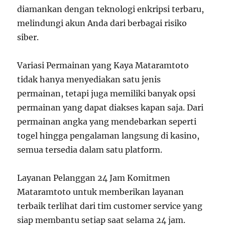
diamankan dengan teknologi enkripsi terbaru,
melindungi akun Anda dari berbagai risiko
siber.
Variasi Permainan yang Kaya Mataramtoto
tidak hanya menyediakan satu jenis
permainan, tetapi juga memiliki banyak opsi
permainan yang dapat diakses kapan saja. Dari
permainan angka yang mendebarkan seperti
togel hingga pengalaman langsung di kasino,
semua tersedia dalam satu platform.
Layanan Pelanggan 24 Jam Komitmen
Mataramtoto untuk memberikan layanan
terbaik terlihat dari tim customer service yang
siap membantu setiap saat selama 24 jam.