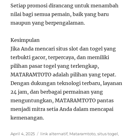
Setiap promosi dirancang untuk menambah
nilai bagi semua pemain, baik yang baru
maupun yang berpengalaman.
Kesimpulan
Jika Anda mencari situs slot dan togel yang
terbukti gacor, terpercaya, dan memiliki
pilihan pasar togel yang terlengkap,
MATARAMTOTO adalah pilihan yang tepat.
Dengan dukungan teknologi terbaru, layanan
24 jam, dan berbagai permainan yang
menguntungkan, MATARAMTOTO pantas
menjadi mitra setia Anda dalam mencapai
kemenangan.
Posted
Tags
April 4, 2025
link alternatif
,
Mataramtoto
,
situs togel
,