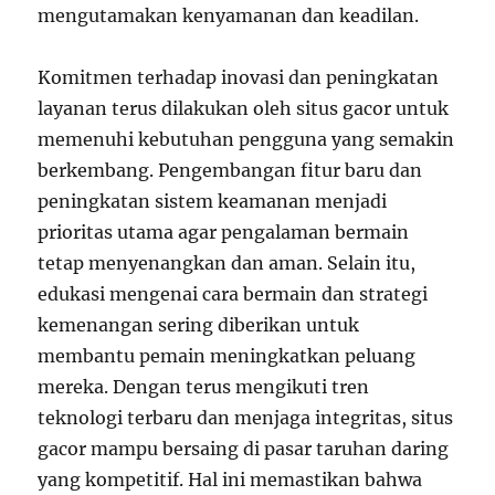
mengutamakan kenyamanan dan keadilan.
Komitmen terhadap inovasi dan peningkatan
layanan terus dilakukan oleh situs gacor untuk
memenuhi kebutuhan pengguna yang semakin
berkembang. Pengembangan fitur baru dan
peningkatan sistem keamanan menjadi
prioritas utama agar pengalaman bermain
tetap menyenangkan dan aman. Selain itu,
edukasi mengenai cara bermain dan strategi
kemenangan sering diberikan untuk
membantu pemain meningkatkan peluang
mereka. Dengan terus mengikuti tren
teknologi terbaru dan menjaga integritas, situs
gacor mampu bersaing di pasar taruhan daring
yang kompetitif. Hal ini memastikan bahwa