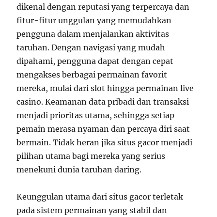
dikenal dengan reputasi yang terpercaya dan
fitur-fitur unggulan yang memudahkan
pengguna dalam menjalankan aktivitas
taruhan. Dengan navigasi yang mudah
dipahami, pengguna dapat dengan cepat
mengakses berbagai permainan favorit
mereka, mulai dari slot hingga permainan live
casino. Keamanan data pribadi dan transaksi
menjadi prioritas utama, sehingga setiap
pemain merasa nyaman dan percaya diri saat
bermain. Tidak heran jika situs gacor menjadi
pilihan utama bagi mereka yang serius
menekuni dunia taruhan daring.
Keunggulan utama dari situs gacor terletak
pada sistem permainan yang stabil dan