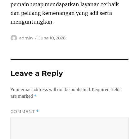
pemain tetap mendapatkan layanan terbaik
dan peluang kemenangan yang adil serta
menguntungkan.
Author
Posted
admin
June 10, 2026
on
Leave a Reply
Your email address will not be published.
Required fields
are marked
*
COMMENT
*