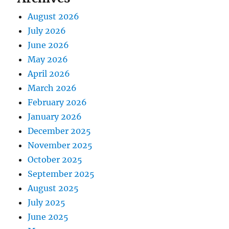
August 2026
July 2026
June 2026
May 2026
April 2026
March 2026
February 2026
January 2026
December 2025
November 2025
October 2025
September 2025
August 2025
July 2025
June 2025