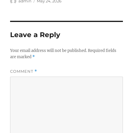
Author
Posted
admin
May 24, 2026
on
Leave a Reply
Your email address will not be published.
Required fields
are marked
*
COMMENT
*