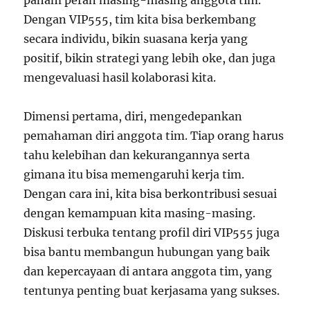
paham peran masing-masing anggota tim.
Dengan VIP555, tim kita bisa berkembang
secara individu, bikin suasana kerja yang
positif, bikin strategi yang lebih oke, dan juga
mengevaluasi hasil kolaborasi kita.
Dimensi pertama, diri, mengedepankan
pemahaman diri anggota tim. Tiap orang harus
tahu kelebihan dan kekurangannya serta
gimana itu bisa memengaruhi kerja tim.
Dengan cara ini, kita bisa berkontribusi sesuai
dengan kemampuan kita masing-masing.
Diskusi terbuka tentang profil diri VIP555 juga
bisa bantu membangun hubungan yang baik
dan kepercayaan di antara anggota tim, yang
tentunya penting buat kerjasama yang sukses.