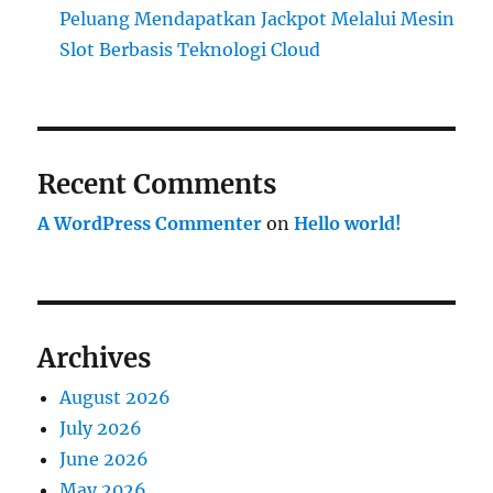
Peluang Mendapatkan Jackpot Melalui Mesin
Slot Berbasis Teknologi Cloud
Recent Comments
A WordPress Commenter
on
Hello world!
Archives
August 2026
July 2026
June 2026
May 2026