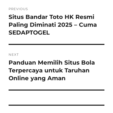
Post
PREVIOUS
navigation
Situs Bandar Toto HK Resmi
Previous
post:
Paling Diminati 2025 – Cuma
SEDAPTOGEL
NEXT
Panduan Memilih Situs Bola
Next
post:
Terpercaya untuk Taruhan
Online yang Aman