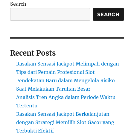
Search
SEARCH
Recent Posts
Rasakan Sensasi Jackpot Melimpah dengan
Tips dari Pemain Profesional Slot
Pendekatan Baru dalam Mengelola Risiko
Saat Melakukan Taruhan Besar
Analisis Tren Angka dalam Periode Waktu
Tertentu
Rasakan Sensasi Jackpot Berkelanjutan
dengan Strategi Memilih Slot Gacor yang
Terbukti Efektif