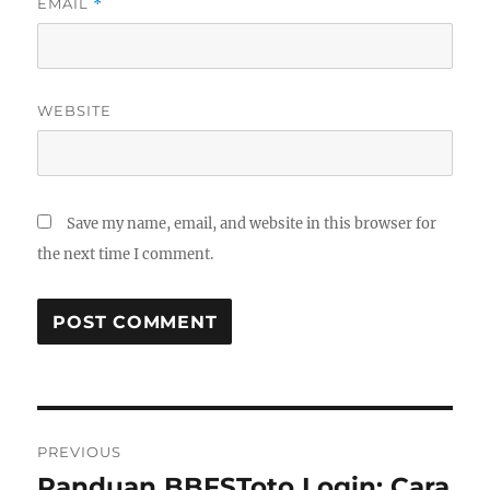
EMAIL
*
WEBSITE
Save my name, email, and website in this browser for
the next time I comment.
Post
PREVIOUS
navigation
Panduan BBFSToto Login: Cara
Previous