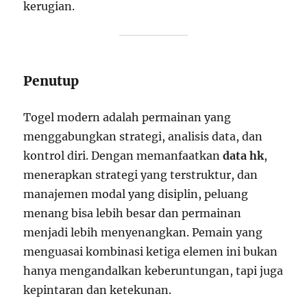
kerugian.
Penutup
Togel modern adalah permainan yang
menggabungkan strategi, analisis data, dan
kontrol diri. Dengan memanfaatkan
data hk
,
menerapkan strategi yang terstruktur, dan
manajemen modal yang disiplin, peluang
menang bisa lebih besar dan permainan
menjadi lebih menyenangkan. Pemain yang
menguasai kombinasi ketiga elemen ini bukan
hanya mengandalkan keberuntungan, tapi juga
kepintaran dan ketekunan.