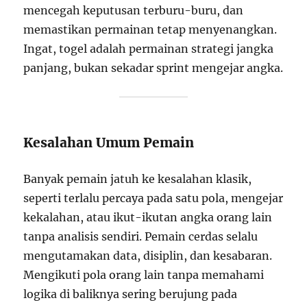
mencegah keputusan terburu-buru, dan
memastikan permainan tetap menyenangkan.
Ingat, togel adalah permainan strategi jangka
panjang, bukan sekadar sprint mengejar angka.
Kesalahan Umum Pemain
Banyak pemain jatuh ke kesalahan klasik,
seperti terlalu percaya pada satu pola, mengejar
kekalahan, atau ikut-ikutan angka orang lain
tanpa analisis sendiri. Pemain cerdas selalu
mengutamakan data, disiplin, dan kesabaran.
Mengikuti pola orang lain tanpa memahami
logika di baliknya sering berujung pada