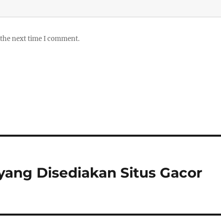
 the next time I comment.
yang Disediakan Situs Gacor