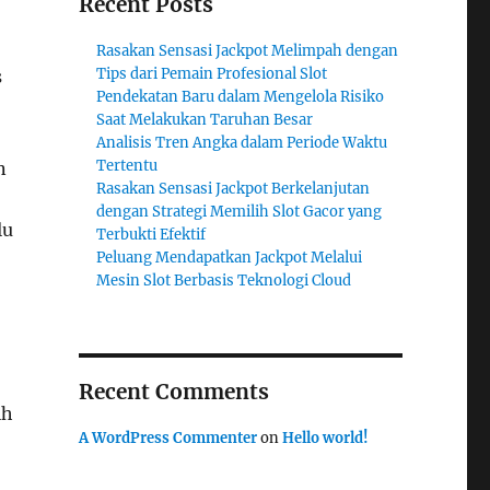
Recent Posts
Rasakan Sensasi Jackpot Melimpah dengan
Tips dari Pemain Profesional Slot
s
Pendekatan Baru dalam Mengelola Risiko
Saat Melakukan Taruhan Besar
Analisis Tren Angka dalam Periode Waktu
Tertentu
n
Rasakan Sensasi Jackpot Berkelanjutan
dengan Strategi Memilih Slot Gacor yang
lu
Terbukti Efektif
Peluang Mendapatkan Jackpot Melalui
Mesin Slot Berbasis Teknologi Cloud
Recent Comments
ih
A WordPress Commenter
on
Hello world!