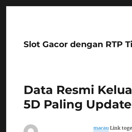
Slot Gacor dengan RTP 
Data Resmi Kelua
5D Paling Update
macau
Link toge