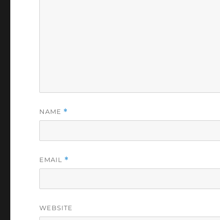
NAME
*
EMAIL
*
WEBSITE