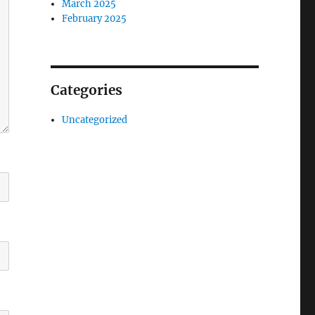
March 2025
February 2025
Categories
Uncategorized