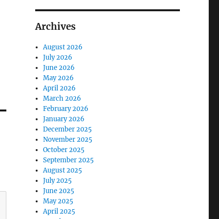
Archives
August 2026
July 2026
June 2026
May 2026
April 2026
March 2026
February 2026
January 2026
December 2025
November 2025
October 2025
September 2025
August 2025
July 2025
June 2025
May 2025
April 2025