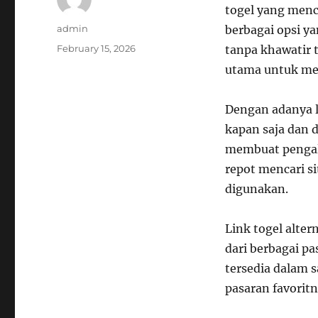
togel yang menc
Author
admin
berbagai opsi 
Posted
February 15, 2026
tanpa khawatir t
on
utama untuk m
Dengan adanya l
kapan saja dan d
membuat pengal
repot mencari si
digunakan.
Link togel alter
dari berbagai pa
tersedia dalam 
pasaran favorit