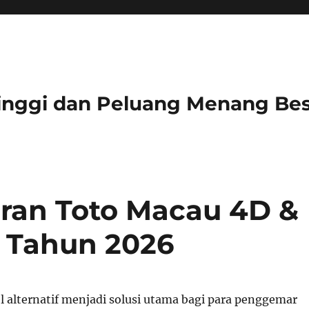
Tinggi dan Peluang Menang Be
ran Toto Macau 4D &
 Tahun 2026
l alternatif menjadi solusi utama bagi para penggemar