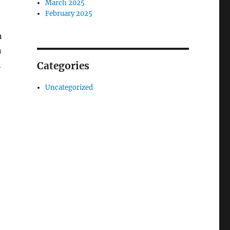
March 2025
February 2025
n
n
n
Categories
Uncategorized