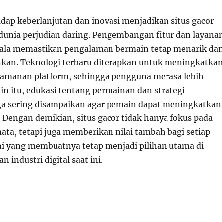
ap keberlanjutan dan inovasi menjadikan situs gacor
i dunia perjudian daring. Pengembangan fitur dan layana
kala memastikan pengalaman bermain tetap menarik da
kan. Teknologi terbaru diterapkan untuk meningkatka
eamanan platform, sehingga pengguna merasa lebih
lain itu, edukasi tentang permainan dan strategi
a sering disampaikan agar pemain dapat meningkatkan
 Dengan demikian, situs gacor tidak hanya fokus pada
ta, tetapi juga memberikan nilai tambah bagi setiap
ni yang membuatnya tetap menjadi pilihan utama di
 industri digital saat ini.