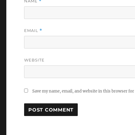
NAME
*
EMAIL
*
WEBSITE
Save my name, email, and website in this browser for