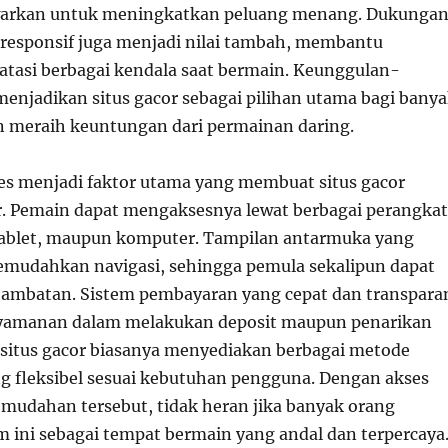
tawarkan untuk meningkatkan peluang menang. Dukunga
responsif juga menjadi nilai tambah, membantu
asi berbagai kendala saat bermain. Keunggulan-
menjadikan situs gacor sebagai pilihan utama bagi bany
n meraih keuntungan dari permainan daring.
s menjadi faktor utama yang membuat situs gacor
. Pemain dapat mengaksesnya lewat berbagai perangkat
 tablet, maupun komputer. Tampilan antarmuka yang
emudahkan navigasi, sehingga pemula sekalipun dapat
ambatan. Sistem pembayaran yang cepat dan transpara
amanan dalam melakukan deposit maupun penarikan
u, situs gacor biasanya menyediakan berbagai metode
 fleksibel sesuai kebutuhan pengguna. Dengan akses
emudahan tersebut, tidak heran jika banyak orang
m ini sebagai tempat bermain yang andal dan terpercaya