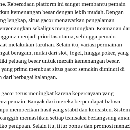
line. Keberadaan platform ini sangat membantu pemain
kan kemenangan besar dengan lebih mudah. Dengan
yang lengkap, situs gacor menawarkan pengalaman
enyenangkan sekaligus menguntungkan. Keamanan da
gguna menjadi prioritas utama, sehingga pemain
aat melakukan taruhan. Selain itu, variasi permainan
ngat beragam, mulai dari slot, togel, hingga poker, yang
iki peluang besar untuk meraih kemenangan besar.
n yang prima membuat situs gacor semakin diminati di
 dari berbagai kalangan.
us gacor terus meningkat karena kepercayaan yang
para pemain. Banyak dari mereka berpendapat bahwa
mpu memberikan hasil yang stabil dan konsisten. Sistem
canggih memastikan setiap transaksi berlangsung ama
iko penipuan. Selain itu, fitur bonus dan promosi menar