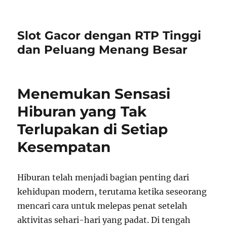
Slot Gacor dengan RTP Tinggi
dan Peluang Menang Besar
Menemukan Sensasi
Hiburan yang Tak
Terlupakan di Setiap
Kesempatan
Hiburan telah menjadi bagian penting dari
kehidupan modern, terutama ketika seseorang
mencari cara untuk melepas penat setelah
aktivitas sehari-hari yang padat. Di tengah