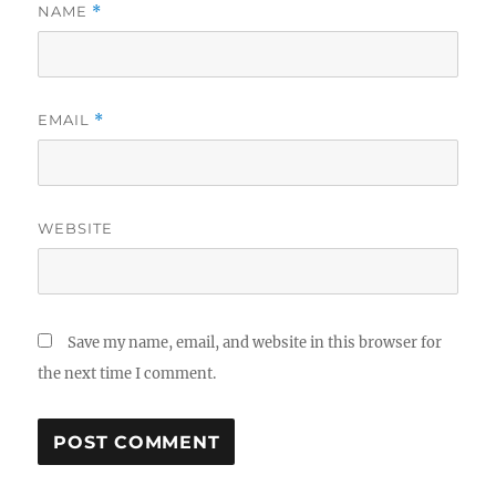
NAME
*
EMAIL
*
WEBSITE
Save my name, email, and website in this browser for
the next time I comment.