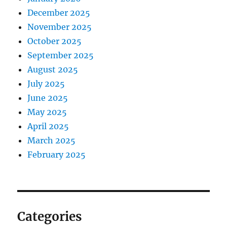
December 2025
November 2025
October 2025
September 2025
August 2025
July 2025
June 2025
May 2025
April 2025
March 2025
February 2025
Categories