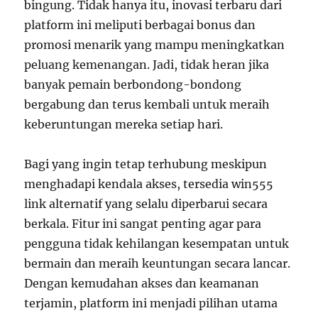
bingung. Tidak hanya itu, inovasi terbaru dari
platform ini meliputi berbagai bonus dan
promosi menarik yang mampu meningkatkan
peluang kemenangan. Jadi, tidak heran jika
banyak pemain berbondong-bondong
bergabung dan terus kembali untuk meraih
keberuntungan mereka setiap hari.
Bagi yang ingin tetap terhubung meskipun
menghadapi kendala akses, tersedia win555
link alternatif yang selalu diperbarui secara
berkala. Fitur ini sangat penting agar para
pengguna tidak kehilangan kesempatan untuk
bermain dan meraih keuntungan secara lancar.
Dengan kemudahan akses dan keamanan
terjamin, platform ini menjadi pilihan utama