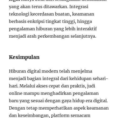
yang akan terus ditawarkan. Integrasi
teknologi kecerdasan buatan, keamanan
berbasis enkripsi tingkat tinggi, hingga
pengalaman hiburan yang lebih interaktif
menjadi arah perkembangan selanjutnya.
Kesimpulan
Hiburan digital modern telah menjelma
menjadi bagian integral dari kehidupan sehari-
hari. Melalui akses cepat dan praktis, judi
online mampu menghadirkan pengalaman
baru yang sesuai dengan gaya hidup era digital.
Dengan tetap memperhatikan aspek keamanan
dan keseimbangan, platform semacam