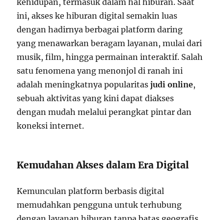
kehidupan, termasuk dalam hal hiburan. Saat
ini, akses ke hiburan digital semakin luas
dengan hadirnya berbagai platform daring
yang menawarkan beragam layanan, mulai dari
musik, film, hingga permainan interaktif. Salah
satu fenomena yang menonjol di ranah ini
adalah meningkatnya popularitas
judi online
,
sebuah aktivitas yang kini dapat diakses
dengan mudah melalui perangkat pintar dan
koneksi internet.
Kemudahan Akses dalam Era Digital
Kemunculan platform berbasis digital
memudahkan pengguna untuk terhubung
dengan layanan hiburan tanpa batas geografis.