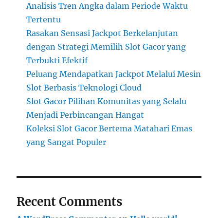
Analisis Tren Angka dalam Periode Waktu
Tertentu
Rasakan Sensasi Jackpot Berkelanjutan
dengan Strategi Memilih Slot Gacor yang
Terbukti Efektif
Peluang Mendapatkan Jackpot Melalui Mesin
Slot Berbasis Teknologi Cloud
Slot Gacor Pilihan Komunitas yang Selalu
Menjadi Perbincangan Hangat
Koleksi Slot Gacor Bertema Matahari Emas
yang Sangat Populer
Recent Comments