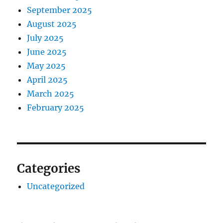
September 2025
August 2025
July 2025
June 2025
May 2025
April 2025
March 2025
February 2025
Categories
Uncategorized