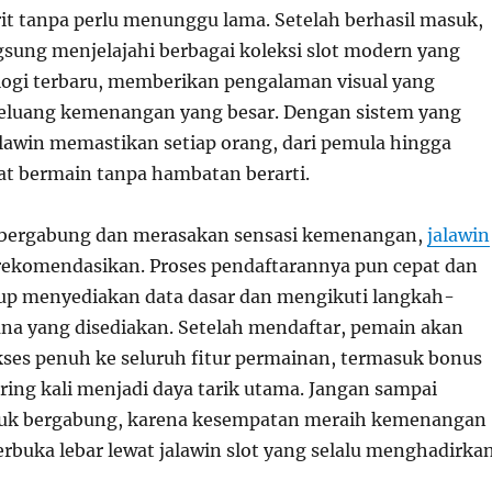
it tanpa perlu menunggu lama. Setelah berhasil masuk,
gsung menjelajahi berbagai koleksi slot modern yang
ogi terbaru, memberikan pengalaman visual yang
luang kemenangan yang besar. Dengan sistem yang
jalawin memastikan setiap orang, dari pemula hingga
pat bermain tanpa hambatan berarti.
n bergabung dan merasakan sensasi kemenangan,
jalawin
rekomendasikan. Proses pendaftarannya pun cepat dan
kup menyediakan data dasar dan mengikuti langkah-
na yang disediakan. Setelah mendaftar, pemain akan
es penuh ke seluruh fitur permainan, termasuk bonus
ring kali menjadi daya tarik utama. Jangan sampai
tuk bergabung, karena kesempatan meraih kemenangan
erbuka lebar lewat jalawin slot yang selalu menghadirka