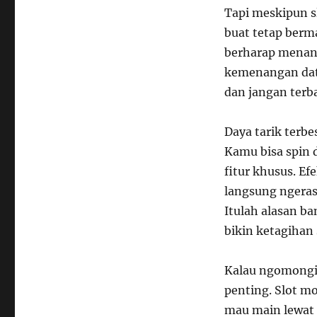
Tapi meskipun s
buat tetap berma
berharap menang 
kemenangan data
dan jangan terba
Daya tarik terb
Kamu bisa spin 
fitur khusus. E
langsung ngerasa
Itulah alasan ba
bikin ketagihan s
Kalau ngomongi
penting. Slot m
mau main lewat 