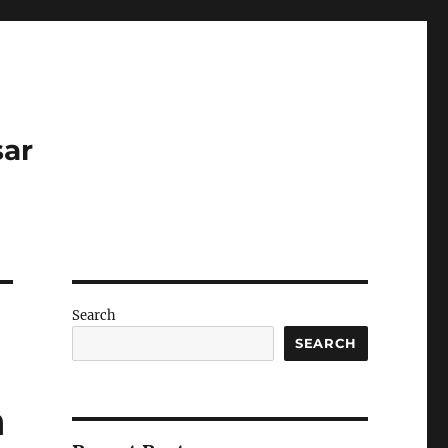
sar
Search
SEARCH
a