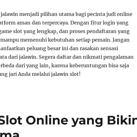
alawin menjadi pilihan utama bagi pecinta judi online
atform aman dan terpercaya. Dengan fitur login yang
 game slot yang lengkap, dan proses pendaftaran yang
ni mampu memenuhi kebutuhan setiap pemain. Jangan
nfaatkan peluang besar ini dan rasakan sensasi
a dari jalawin. Segera daftar dan nikmati pengalaman
rbeda dari yang lain, karena keberuntungan bisa saja
g jari Anda melalui jalawin slot!
Slot Online yang Biki
ama