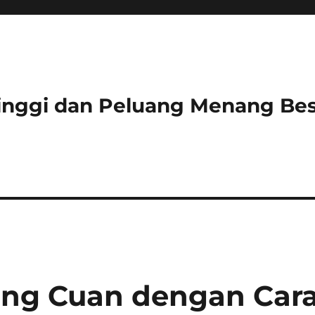
Tinggi dan Peluang Menang Be
ang Cuan dengan Car