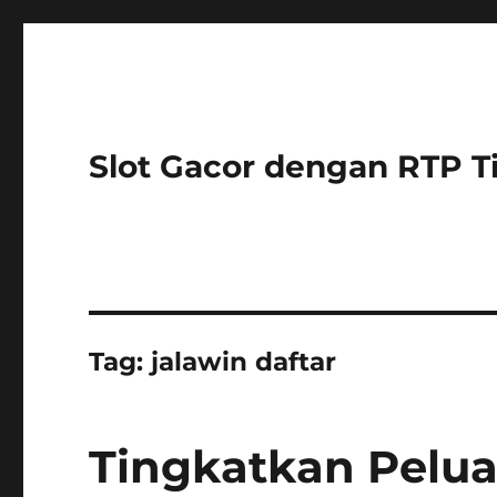
Slot Gacor dengan RTP 
Tag:
jalawin daftar
Tingkatkan Pelu