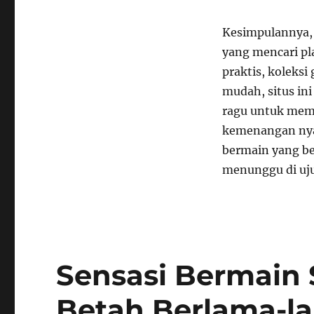
Kesimpulannya, j
yang mencari pl
praktis, koleksi
mudah, situs i
ragu untuk mema
kemenangan nyat
bermain yang be
menunggu di ujun
Sensasi Bermain 
Betah Berlama-l