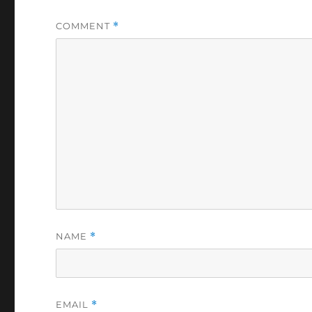
COMMENT
*
NAME
*
EMAIL
*