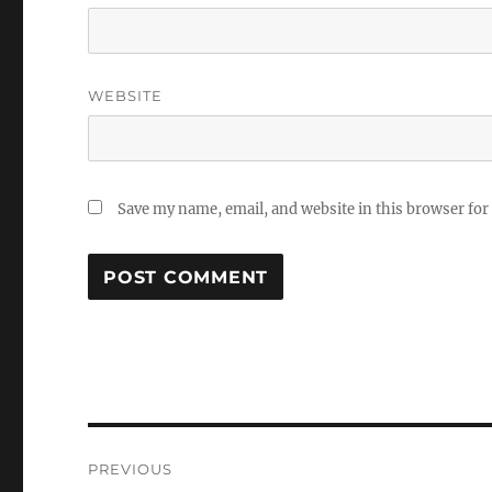
WEBSITE
Save my name, email, and website in this browser for
Post
PREVIOUS