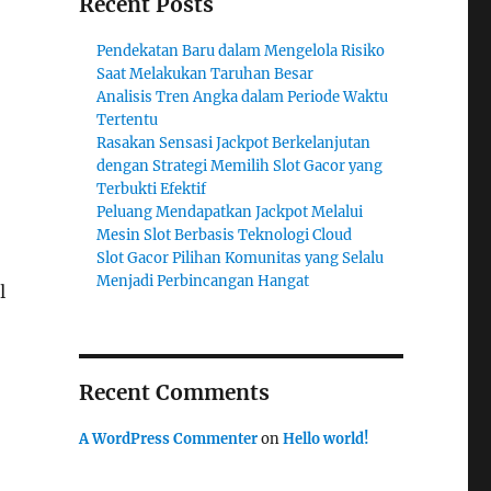
Recent Posts
Pendekatan Baru dalam Mengelola Risiko
Saat Melakukan Taruhan Besar
Analisis Tren Angka dalam Periode Waktu
Tertentu
Rasakan Sensasi Jackpot Berkelanjutan
dengan Strategi Memilih Slot Gacor yang
Terbukti Efektif
Peluang Mendapatkan Jackpot Melalui
Mesin Slot Berbasis Teknologi Cloud
Slot Gacor Pilihan Komunitas yang Selalu
Menjadi Perbincangan Hangat
l
Recent Comments
A WordPress Commenter
on
Hello world!