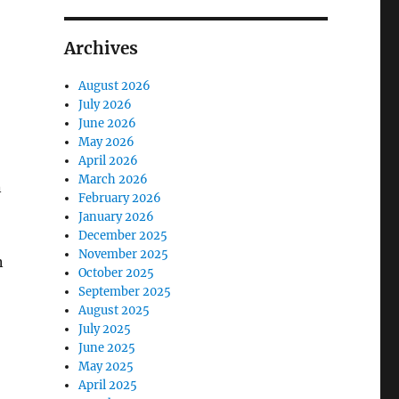
Archives
August 2026
July 2026
June 2026
May 2026
April 2026
March 2026
n
February 2026
January 2026
December 2025
November 2025
n
October 2025
September 2025
August 2025
July 2025
June 2025
May 2025
April 2025