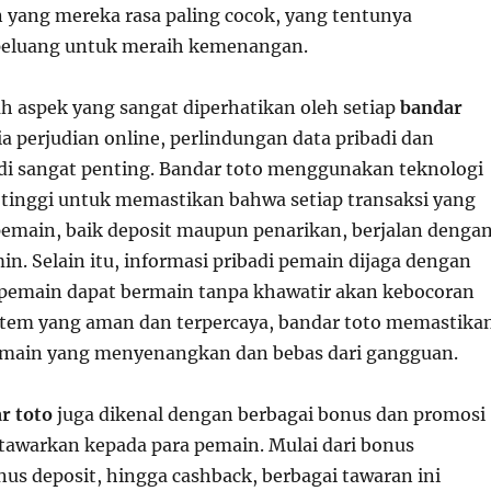
 yang mereka rasa paling cocok, yang tentunya
eluang untuk meraih kemenangan.
 aspek yang sangat diperhatikan oleh setiap
bandar
a perjudian online, perlindungan data pribadi dan
di sangat penting. Bandar toto menggunakan teknologi
t tinggi untuk memastikan bahwa setiap transaksi yang
pemain, baik deposit maupun penarikan, berjalan denga
n. Selain itu, informasi pribadi pemain dijaga dengan
 pemain dapat bermain tanpa khawatir akan kebocoran
stem yang aman dan terpercaya, bandar toto memastika
main yang menyenangkan dan bebas dari gangguan.
r toto
juga dikenal dengan berbagai bonus dan promosi
tawarkan kepada para pemain. Mulai dari bonus
nus deposit, hingga cashback, berbagai tawaran ini