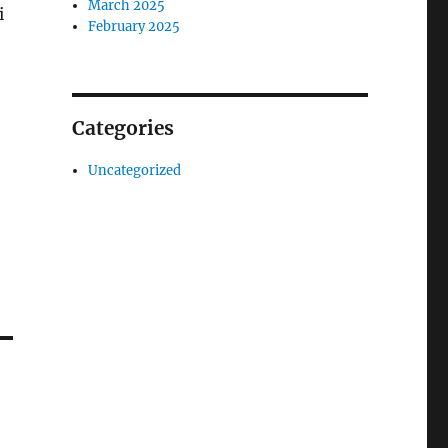
March 2025
i
February 2025
Categories
Uncategorized