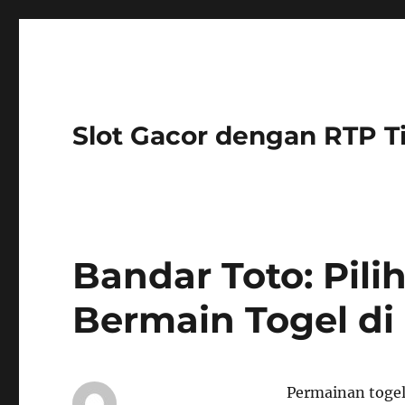
Slot Gacor dengan RTP 
Bandar Toto: Pil
Bermain Togel di
Permainan togel