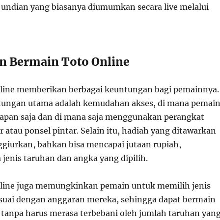
undian yang biasanya diumumkan secara live melalui
n Bermain Toto Online
nline memberikan berbagai keuntungan bagi pemainnya.
ntungan utama adalah kemudahan akses, di mana pemai
apan saja dan di mana saja menggunakan perangkat
 atau ponsel pintar. Selain itu, hadiah yang ditawarkan
giurkan, bahkan bisa mencapai jutaan rupiah,
jenis taruhan dan angka yang dipilih.
nline juga memungkinkan pemain untuk memilih jenis
suai dengan anggaran mereka, sehingga dapat bermain
anpa harus merasa terbebani oleh jumlah taruhan yan