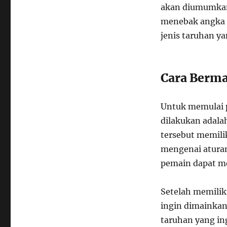
akan diumumkan 
menebak angka 
jenis taruhan yan
Cara Berma
Untuk memulai p
dilakukan adalah
tersebut memili
mengenai aturan
pemain dapat m
Setelah memilik
ingin dimainkan
taruhan yang in