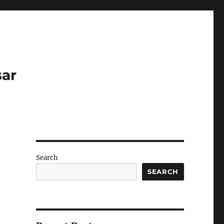
sar
Search
SEARCH