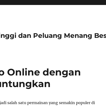
Tinggi dan Peluang Menang Be
o Online dengan
untungkan
adi salah satu permainan yang semakin populer di