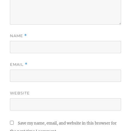
NAME
*
EMAIL
*
WEBSITE
Save my name, email, and website in this browser for