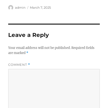
Author
Posted
admin
March 7, 2025
on
Leave a Reply
Your email address will not be published.
Required fields
are marked
*
COMMENT
*