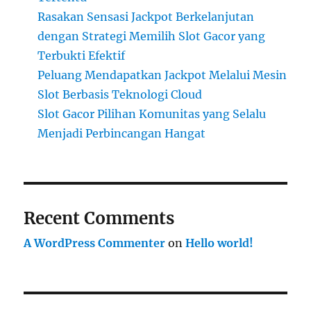
Rasakan Sensasi Jackpot Berkelanjutan
dengan Strategi Memilih Slot Gacor yang
Terbukti Efektif
Peluang Mendapatkan Jackpot Melalui Mesin
Slot Berbasis Teknologi Cloud
Slot Gacor Pilihan Komunitas yang Selalu
Menjadi Perbincangan Hangat
Recent Comments
A WordPress Commenter
on
Hello world!