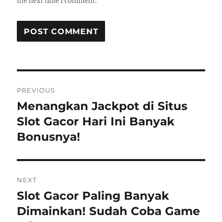
the next time I comment.
Post
PREVIOUS
navigation
Menangkan Jackpot di Situs
Previous
post:
Slot Gacor Hari Ini Banyak
Bonusnya!
NEXT
Slot Gacor Paling Banyak
Next
post:
Dimainkan! Sudah Coba Game