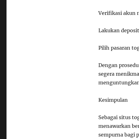
Verifikasi akun 
Lakukan deposi
Pilih pasaran to
Dengan prosedur
segera menikmat
menguntungkan 
Kesimpulan
Sebagai situs to
menawarkan ber
sempurna bagi p