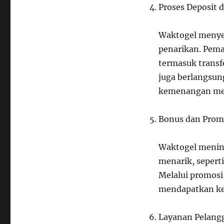
Proses Deposit 
Waktogel menye
penarikan. Pema
termasuk transf
juga berlangsun
kemenangan mer
Bonus dan Prom
Waktogel menin
menarik, seperti
Melalui promosi
mendapatkan keu
Layanan Pelang