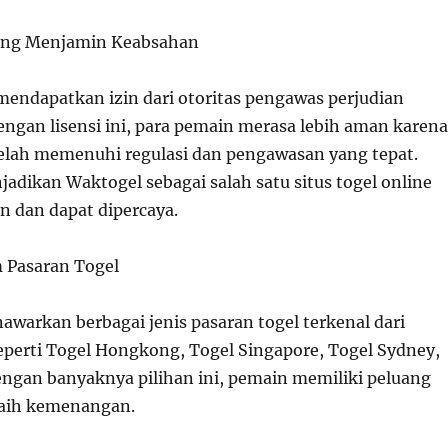
yang Menjamin Keabsahan
mendapatkan izin dari otoritas pengawas perjudian
engan lisensi ini, para pemain merasa lebih aman karena
telah memenuhi regulasi dan pengawasan yang tepat.
njadikan Waktogel sebagai salah satu situs togel online
n dan dapat dipercaya.
 Pasaran Togel
awarkan berbagai jenis pasaran togel terkenal dari
seperti Togel Hongkong, Togel Singapore, Togel Sydney,
Dengan banyaknya pilihan ini, pemain memiliki peluang
raih kemenangan.