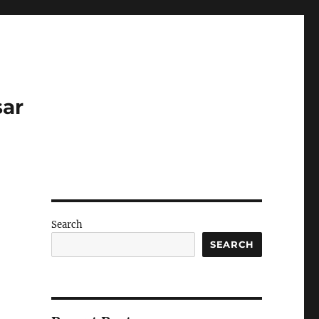
sar
Search
SEARCH