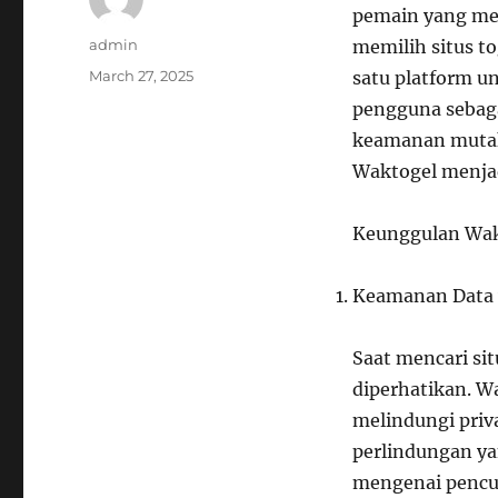
pemain yang m
Author
admin
memilih situs to
Posted
March 27, 2025
satu platform u
on
pengguna sebaga
keamanan mutakh
Waktogel menjad
Keunggulan Wakt
Keamanan Data 
Saat mencari si
diperhatikan. W
melindungi priv
perlindungan ya
mengenai pencur