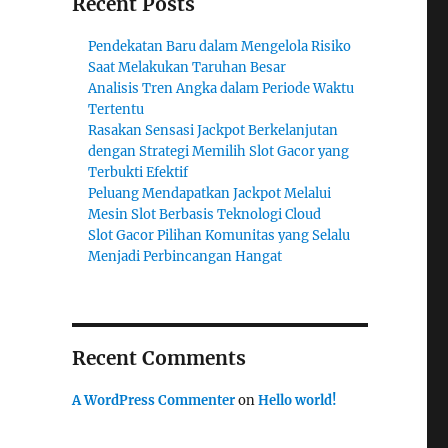
Recent Posts
Pendekatan Baru dalam Mengelola Risiko
Saat Melakukan Taruhan Besar
Analisis Tren Angka dalam Periode Waktu
Tertentu
Rasakan Sensasi Jackpot Berkelanjutan
dengan Strategi Memilih Slot Gacor yang
Terbukti Efektif
Peluang Mendapatkan Jackpot Melalui
Mesin Slot Berbasis Teknologi Cloud
Slot Gacor Pilihan Komunitas yang Selalu
Menjadi Perbincangan Hangat
Recent Comments
A WordPress Commenter
on
Hello world!