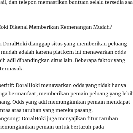
ail, dan telepon memastikan bantuan selalu tersedia saa
Hoki Dikenal Memberikan Kemenangan Mudah?
an DoralHoki dianggap situs yang memberikan peluang
mudah adalah karena platform ini menawarkan odds
ih adil dibandingkan situs lain. Beberapa faktor yang
termasuk:
titif: DoralHoki menawarkan odds yang tidak hanya
juga bermanfaat, memberikan pemain peluang yang lebi
nang. Odds yang adil memungkinkan pemain mendapat
ntas atas taruhan yang mereka pasang.
angsung: DoralHoki juga menyajikan fitur taruhan
memungkinkan pemain untuk bertaruh pada