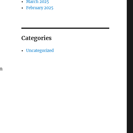
March 2025
February 2025
Categories
Uncategorized
an