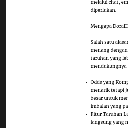
melalui chat, em
diperlukan.
Mengapa Doral
Salah satu alas
menang dengan 
taruhan yang leb
mendukungnya 
Odds yang Kompe
menarik tetapi 
besar untuk me
imbalan yang pa
Fitur Taruhan L
langsung yang 