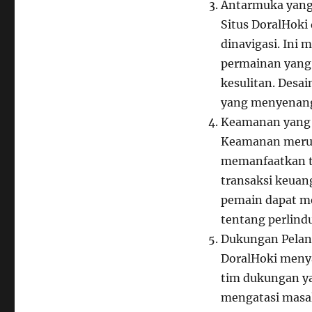
Antarmuka yan
Situs DoralHoki
dinavigasi. In
permainan yang
kesulitan. Desa
yang menyenangk
Keamanan yang 
Keamanan merup
memanfaatkan te
transaksi keuan
pemain dapat me
tentang perlind
Dukungan Pelan
DoralHoki menya
tim dukungan ya
mengatasi masal