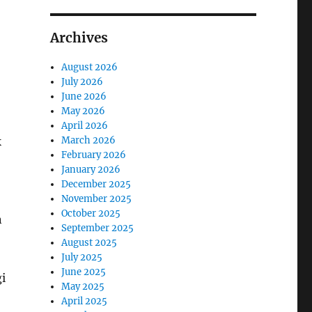
Archives
August 2026
July 2026
June 2026
May 2026
April 2026
k
March 2026
February 2026
January 2026
December 2025
November 2025
October 2025
n
September 2025
August 2025
July 2025
June 2025
i
May 2025
April 2025