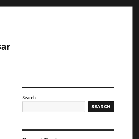
sar
Search
SEARCH