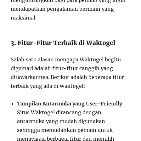
menguntungkan bagi para pemain yang ingin
mendapatkan pengalaman bermain yang
maksimal.
3. Fitur-Fitur Terbaik di Waktogel
Salah satu alasan mengapa Waktogel begitu
digemari adalah fitur-fitur canggih yang
ditawarkannya. Berikut adalah beberapa fitur
terbaik yang ada di Waktogel:
Tampilan Antarmuka yang User-Friendly
:
Situs Waktogel dirancang dengan
antarmuka yang mudah digunakan,
sehingga memudahkan pemain untuk
menavigasi berbagai fitur dan memilih