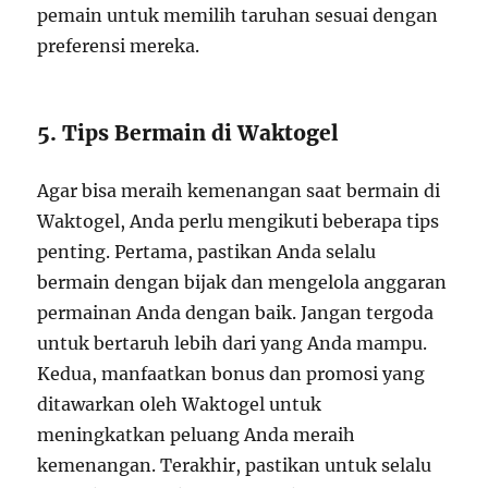
pemain untuk memilih taruhan sesuai dengan
preferensi mereka.
5. Tips Bermain di Waktogel
Agar bisa meraih kemenangan saat bermain di
Waktogel, Anda perlu mengikuti beberapa tips
penting. Pertama, pastikan Anda selalu
bermain dengan bijak dan mengelola anggaran
permainan Anda dengan baik. Jangan tergoda
untuk bertaruh lebih dari yang Anda mampu.
Kedua, manfaatkan bonus dan promosi yang
ditawarkan oleh Waktogel untuk
meningkatkan peluang Anda meraih
kemenangan. Terakhir, pastikan untuk selalu