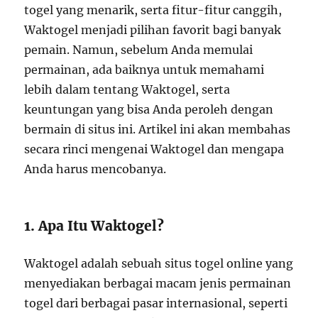
togel yang menarik, serta fitur-fitur canggih,
Waktogel menjadi pilihan favorit bagi banyak
pemain. Namun, sebelum Anda memulai
permainan, ada baiknya untuk memahami
lebih dalam tentang Waktogel, serta
keuntungan yang bisa Anda peroleh dengan
bermain di situs ini. Artikel ini akan membahas
secara rinci mengenai Waktogel dan mengapa
Anda harus mencobanya.
1. Apa Itu Waktogel?
Waktogel adalah sebuah situs togel online yang
menyediakan berbagai macam jenis permainan
togel dari berbagai pasar internasional, seperti