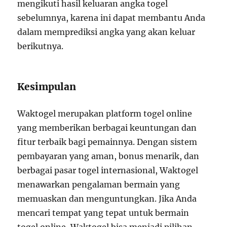
mengikuti hasil keluaran angka togel
sebelumnya, karena ini dapat membantu Anda
dalam memprediksi angka yang akan keluar
berikutnya.
Kesimpulan
Waktogel merupakan platform togel online
yang memberikan berbagai keuntungan dan
fitur terbaik bagi pemainnya. Dengan sistem
pembayaran yang aman, bonus menarik, dan
berbagai pasar togel internasional, Waktogel
menawarkan pengalaman bermain yang
memuaskan dan menguntungkan. Jika Anda
mencari tempat yang tepat untuk bermain