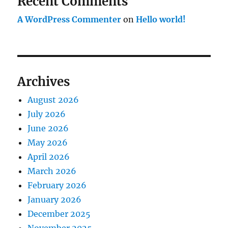
Recent Comments
A WordPress Commenter
on
Hello world!
Archives
August 2026
July 2026
June 2026
May 2026
April 2026
March 2026
February 2026
January 2026
December 2025