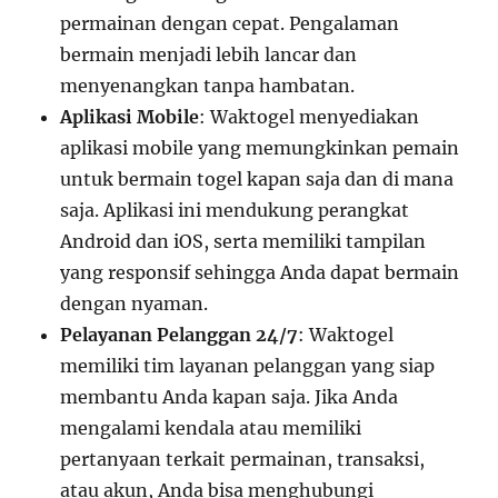
permainan dengan cepat. Pengalaman
bermain menjadi lebih lancar dan
menyenangkan tanpa hambatan.
Aplikasi Mobile
: Waktogel menyediakan
aplikasi mobile yang memungkinkan pemain
untuk bermain togel kapan saja dan di mana
saja. Aplikasi ini mendukung perangkat
Android dan iOS, serta memiliki tampilan
yang responsif sehingga Anda dapat bermain
dengan nyaman.
Pelayanan Pelanggan 24/7
: Waktogel
memiliki tim layanan pelanggan yang siap
membantu Anda kapan saja. Jika Anda
mengalami kendala atau memiliki
pertanyaan terkait permainan, transaksi,
atau akun, Anda bisa menghubungi