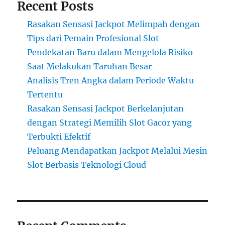
Recent Posts
Rasakan Sensasi Jackpot Melimpah dengan
Tips dari Pemain Profesional Slot
Pendekatan Baru dalam Mengelola Risiko
Saat Melakukan Taruhan Besar
Analisis Tren Angka dalam Periode Waktu
Tertentu
Rasakan Sensasi Jackpot Berkelanjutan
dengan Strategi Memilih Slot Gacor yang
Terbukti Efektif
Peluang Mendapatkan Jackpot Melalui Mesin
Slot Berbasis Teknologi Cloud